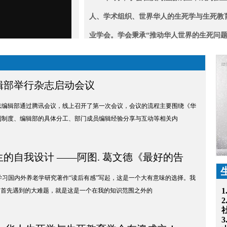
人、学术组织、世界华人的生死学与生死教
业学会。学会秉承“推动华人世界的生死问
与学术、学科体系之建设，以及华人社会的
教育之推广与普及”的宗旨，力求在生死问
辑部举行杂志启动会议
究上有所推进，在中国人的生死认知与生死
刊杂志编辑部通过腾讯会议，线上召开了第一次会议，会议的流程主要围绕《华
上有所作为。
刊制度、编辑部的具体分工、部门成员编辑经验分享与互动等相关内
的自我设计 ——阿图. 葛文德《最好的告
你必须知道的
从学习国内外养老学研究著作“读后有感”写起，这是一个大有意味的选择。我
”，首先遇到的大难题，就是这是一个在我的知识范围之外的