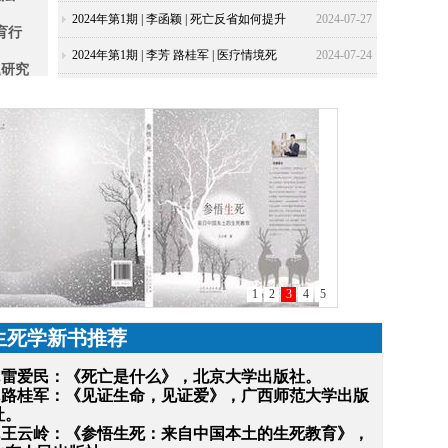
述
的否定性关联——以阿甘本的“声音”理论
2024年第1期 | 李函颖 | 死亡反省如何提升
2024-07-27
育行
为基础
个体精神层面的幸福感？基于平衡时间洞
2024年第1期 | 李芳 路桂军 | 医疗情境死
2024-07-24
题研究
察力、存在性感恩的链式中介作用
亡话语素养：疼痛科门诊生命关怀谈
生死
话“观点展示三步法”
题的研
安顿
1
2
3
4
5
生死学新书推荐
1.雷爱民：《死亡是什么》，北京大学出版社。
2.路桂军：《见证生命，见证爱》，广西师范大学出版
社。
3.王云岭：《参悟生死：来自中国本土的生死教育》，