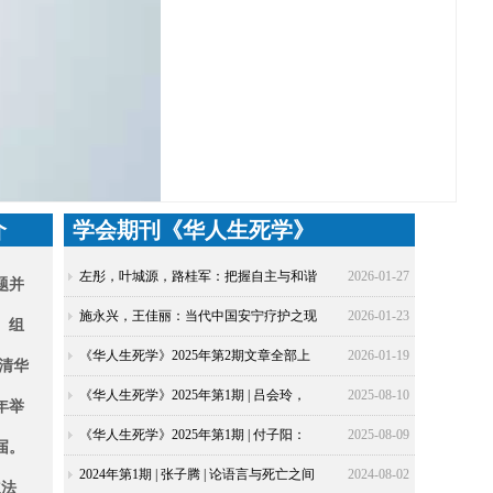
介
学会期刊《华人生死学》
左彤，叶城源，路桂军：把握自主与和谐
2026-01-27
题并
之间的微妙平衡：中国安宁疗护干预措施
施永兴，王佳丽：当代中国安宁疗护之现
2026-01-23
、组
文化适应性案例研究
状反省及未来展望——施永兴教授专题访
《华人生死学》2025年第2期文章全部上
2026-01-19
在清华
谈
线，欢迎关注！
《华人生死学》2025年第1期 | 吕会玲，
2025-08-10
年举
程丽楠：存在主义视角下：断舍离理念对
《华人生死学》2025年第1期 | 付子阳：
2025-08-09
届。
生死认知的反思与重构
中日佛教生死观及临终关怀研究进展与评
2024年第1期 | 张子腾 | 论语言与死亡之间
2024-08-02
立
法