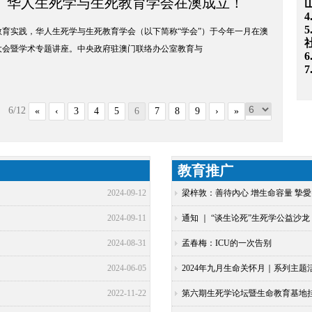
”： 华人生死学与生死教育学会在澳成立！
5
育实践，华人生死学与生死教育学会（以下简称“学会”）于今年一月在澳
大会暨学术专题讲座。中央政府驻澳门联络办公室教育与
6/12
«
‹
3
4
5
6
7
8
9
›
»
教育推广
2024-09-12
梁梓敦：善待內心 增生命容量 摯愛
2024-09-11
通知 ｜ “谈生论死”生死学公益沙
2024-08-31
孟春梅：ICU的一次告别
2024-06-05
2024年九月生命关怀月｜系列主题
2022-11-22
第六期生死学论坛暨生命教育基地挂