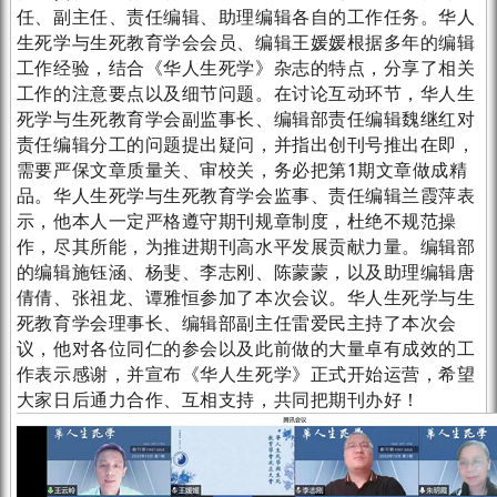
任、副主任、责任编辑、助理编辑各自的工作任务。华人
生死学与生死教育学会会员、编辑王媛媛根据多年的编辑
工作经验，结合《华人生死学》杂志的特点，分享了相关
工作的注意要点以及细节问题。在讨论互动环节，华人生
死学与生死教育学会副监事长、编辑部责任编辑魏继红对
责任编辑分工的问题提出疑问，并指出创刊号推出在即，
需要严保文章质量关、审校关，务必把第1期文章做成精
品。华人生死学与生死教育学会监事、责任编辑兰霞萍表
示，他本人一定严格遵守期刊规章制度，杜绝不规范操
作，尽其所能，为推进期刊高水平发展贡献力量。编辑部
的编辑施钰涵、杨斐、李志刚、陈蒙蒙，以及助理编辑唐
倩倩、张祖龙、谭雅恒参加了本次会议。华人生死学与生
死教育学会理事长、编辑部副主任雷爱民主持了本次会
议，他对各位同仁的参会以及此前做的大量卓有成效的工
作表示感谢，并宣布《华人生死学》正式开始运营，希望
大家日后通力合作、互相支持，共同把期刊办好！