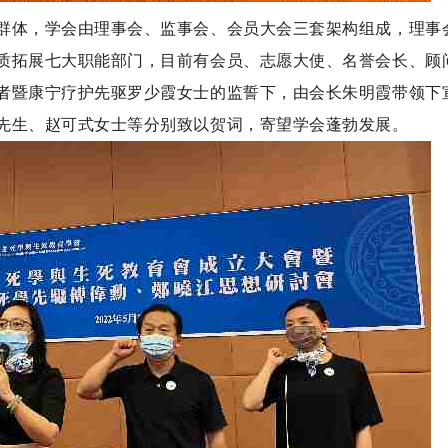
群体，学会由理事会、监事会、会员大会三套架构组成，理事
质拓展七大职能部门，目前有会员、志愿大使、名誉会长、顾
者暨康宁疗护先驱罗少霞女士的监誓下，由会长朱明霞带领下
先生、赵可式女士等分别致以贺词，寄望学会蓬勃发展。