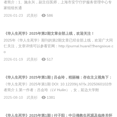
者简介：1、施永兴，副主任医师，上海市安宁疗护服务管理中心专
家组组长通
2026-01-23
武美杉
586
《华人生死学》2025年第2期文章全部上线，欢迎关注！
2025年《华人生死学》期刊的第2期文章已经全部上线，欢迎广大同
仁关注，文章详情可以参看官网：http://journal.huarehengsixue.c
o
2026-01-19
武美杉
517
《华人生死学》2025年第1期 | 吕会玲，程丽楠：存在主义视角下：
《华人生死学》2025年第1期 DOI: 10.12209/j.hx.2025060102作
断舍离理念对生死认知的反思与重构
者简介:1.第一作者：吕会玲（LV Huilin），女，延边大学附
2025-08-10
武美杉
1381
《华人生死学》2025年第1期 | 付子阳：中日佛教生死观及临终关怀