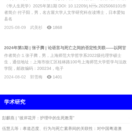
《华人生死学》2025年第1期 DOI: 10.12209/j.hx.2025060101作
研究进展与评述
者简介:付子阳，男，名古屋大学人文学研究科在读博士，日本爱知
县名
2025-08-09
武美杉
1868
2024年第1期 | 张子腾 | 论语言与死亡之间的否定性关联——以阿甘
作者简介:1.张子腾，男，上海师范大学哲学系2022级伦理学硕士
本的“声音”理论为基础
生，通信地址：上海市徐汇区桂林路100号上海师范大学哲学与法政
学院，邮政编码：200234，电子
2024-08-02
郭雪梅
1401
学术研究
彭麒燕 | “彼岸花开：护理中的生死教育”
2025-01-06
伍慧儿等：孝道态度、行为与死亡素养间的关联性：对中国粤港澳