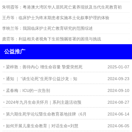
大湾区死亡系统发展的启示
朱明霞等：粤港澳大湾区华人居民死亡素养现状及当代生死教育初
探
王丹等：临床护士为终末期患者实施本土化叙事护理的体验
2024-06-14
2024-04-09
李映兰等：我国临床护士死亡教育研究的范围综述
2024-05-30
2024-04-09
龚霓等：利益相关者视角下生前预嘱签署的困境与挑战
2024-04-09
公益推广
梁梓敦：善待內心 增生命容量 摯愛突然死
2025-01-07
通知 ｜ “谈生论死”生死学公益沙龙：知
2024-09-23
孟春梅：ICU的一次告别
2024-09-10
2024年九月生命关怀月｜系列主题活动预
2024-08-27
第六期生死学论坛暨生命教育基地挂牌（6月
2024-06-14
如何开展儿童生命教育｜对话生命×刘慧
2024-06-05