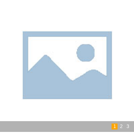
1
2
3
彭麒燕 | “彼岸花开：护理中的生死教育”