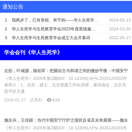
通知公告
1.
我两岁了，已有章程、有守则——华人生死学与生死教育学会成立两周年记
2024-05-13
2.
华人生死学与生死教育学会2023年度星级服务会员名单公示
2024-03-26
3.
华人生死学与生死教育学会成立大会开幕词
2022-05-27
学会会刊《华人生死学》
左彤，叶城源，路桂军：把握自主与和谐之间的微妙平衡：中国安宁
《华人生死学》2025年第2期DOI：10.12209/j.hx.2025120202作
疗护干预措施文化适应性案例研究
者简介：1、左彤，硕士，北京慈愿工作站讲师，通讯地址：北京市
昌平区天通
2026-01-27
武美杉
619
施永兴，王佳丽：当代中国安宁疗护之现状反省及未来展望——施永
《华人生死学》2025年第2期DOI：10.12209/j.hx.2025120201作
兴教授专题访谈