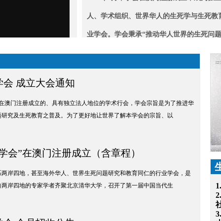
人、学术组织、世界华人的生死学与生死教
业学会。学会秉承“推动华人世界的生死问
与学术、学科体系之建设，以及华人社会的
教育之推广与普及”的宗旨，力求在生死问
会 成立大会通知
究上有所推进，在中国人的生死认知与生死
1月在澳门注册成立的、具有独立法人地位的学术行会，学会宗旨是为了推进华
上有所作为。
题研究及生死教育之普及。为了更好地让世界了解本学会的宗旨、以
学会”在澳门注册成立（含章程）
系两岸四地，甚至海外华人、世界生死问题研究和教育同仁的行业学会，是
，来自两岸四地的专家学者齐聚北京清华大学，召开了第一届中国当代生