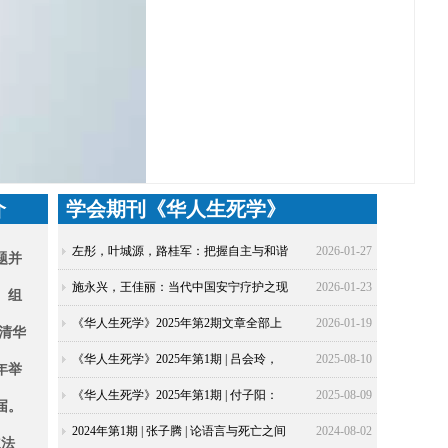
介
学会期刊《华人生死学》
左彤，叶城源，路桂军：把握自主与和谐
2026-01-27
题并
之间的微妙平衡：中国安宁疗护干预措施
施永兴，王佳丽：当代中国安宁疗护之现
2026-01-23
、组
文化适应性案例研究
状反省及未来展望——施永兴教授专题访
《华人生死学》2025年第2期文章全部上
2026-01-19
在清华
谈
线，欢迎关注！
《华人生死学》2025年第1期 | 吕会玲，
2025-08-10
年举
程丽楠：存在主义视角下：断舍离理念对
《华人生死学》2025年第1期 | 付子阳：
2025-08-09
届。
生死认知的反思与重构
中日佛教生死观及临终关怀研究进展与评
2024年第1期 | 张子腾 | 论语言与死亡之间
2024-08-02
立
法