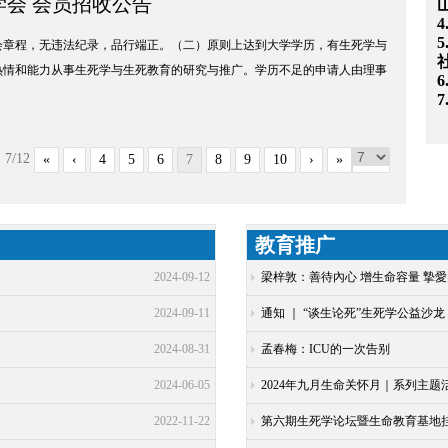
会 会员招收公告
5
会章程，无违法纪录，品行端正。（二）原则上达到大学学历，有生死学与
热情和能力从事生死学与生死教育的研究与推广。学历不足的申请人由理事
7/12
«
‹
4
5
6
7
8
9
10
›
»
教育推广
2024-09-12
梁梓敦：善待內心 增生命容量 摯愛
2024-09-11
通知 ｜ “谈生论死”生死学公益沙
2024-08-31
孟春梅：ICU的一次告别
2024-06-05
2024年九月生命关怀月｜系列主题
2022-11-22
第六期生死学论坛暨生命教育基地挂