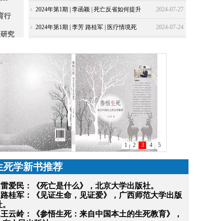
述
的否定性关联——以阿甘本的“声音”理论
2024年第1期 | 李函颖 | 死亡反省如何提升
2024-07-27
育行
为基础
个体精神层面的幸福感？基于平衡时间洞
2024年第1期 | 李芳 路桂军 | 医疗情境死
2024-07-24
题研究
察力、存在性感恩的链式中介作用
亡话语素养：疼痛科门诊生命关怀谈
生死
话“观点展示三步法”
题的研
安顿
生死学新书推荐
1
2
3
4
5
1.雷爱民：《死亡是什么》，北京大学出版社。
2.路桂军：《见证生命，见证爱》，广西师范大学出版
社。
3.王云岭：《参悟生死：来自中国本土的生死教育》，