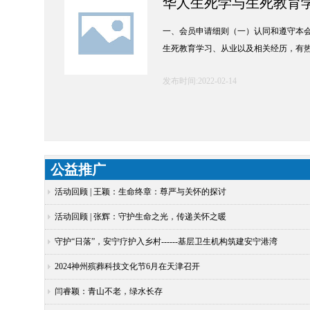
华人生死学与生死教育学
一、会员申请细则（一）认同和遵守本
生死教育学习、从业以及相关经历，有
发布时间:2022-02-14
公益推广
活动回顾 | 王颖：生命终章：尊严与关怀的探讨
活动回顾 | 张辉：守护生命之光，传递关怀之暖
守护“日落”，安宁疗护入乡村------基层卫生机构筑建安宁港湾
2024神州殡葬科技文化节6月在天津召开
闫睿颖：青山不老，绿水长存