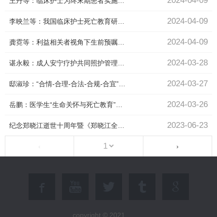
2024-04-09
王丹等：临床护士为终末期患者实施本土化叙事护理的体验
2024-04-09
李映兰等：我国临床护士死亡教育研究的范围综述
2024-04-09
龚霓等：利益相关者视角下生前预嘱签署的困境与挑战
2024-03-28
谌永毅：成人安宁疗护共同照护管理的证据总结
2024-03-27
邸淑珍：“合情-合理-合法-合规-合宜”的本土化安宁疗护发展及策略
2024-03-26
岳鹏：医学生“生命关怀与死亡教育”课程的设计与实施
2023-06-23
纪念郑晓江逝世十周年暨《郑晓江全集》出版筹备会议在京举行
‹
›
copyright © 2021