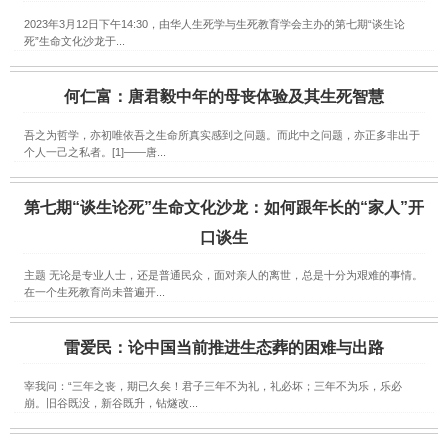
2023年3月12日下午14:30，由华人生死学与生死教育学会主办的第七期“谈生论
死”生命文化沙龙于...
何仁富：唐君毅中年的母丧体验及其生死智慧
吾之为哲学，亦初唯依吾之生命所真实感到之问题。而此中之问题，亦正多非出于
个人一己之私者。[1]——唐...
第七期“谈生论死”生命文化沙龙：如何跟年长的“家人”开
口谈生
主题 无论是专业人士，还是普通民众，面对亲人的离世，总是十分为艰难的事情。
在一个生死教育尚未普遍开...
雷爱民：论中国当前推进生态葬的困难与出路
宰我问：“三年之丧，期已久矣！君子三年不为礼，礼必坏；三年不为乐，乐必
崩。旧谷既没，新谷既升，钻燧改...