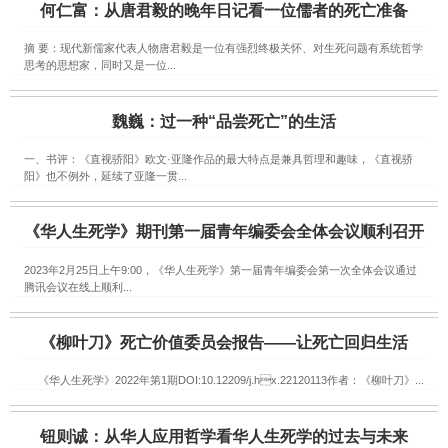
何仁富：从唐君毅的晚年日记看一位儒者的死亡准备
摘 要：现代新儒家代表人物唐君毅是一位有强烈终极关怀、对生死问题有系统哲学
思考的思想家，同时又是一位...
魏巍：过一种“品尝死亡”的生活
一、书评：《直视骄阳》欧文·亚隆作品的最大特点是兼具哲理和趣味，《直视骄
阳》也不例外，延续了亚隆一贯...
《华人生死学》期刊第一届青年编委会全体会议顺利召开
2023年2月25日上午9:00，《华人生死学》第一届青年编委会第一次全体会议通过
腾讯会议在线上顺利...
《柳叶刀》死亡价值委员会报告——让死亡回归生活
《华人生死学》2022年第1期DOI:10.12209/j.hx.22120113作者：《柳叶刀》...
钮则诚：从华人应用哲学看华人生死学的过去与未来