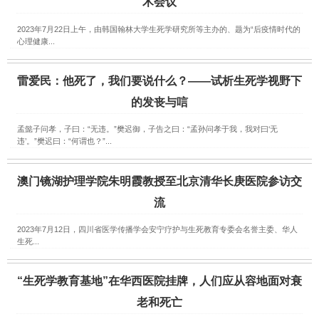
术会议
2023年7月22日上午，由韩国翰林大学生死学研究所等主办的、题为“后疫情时代的
心理健康...
雷爱民：他死了，我们要说什么？——试析生死学视野下
的发丧与唁
孟懿子问孝，子曰：“无违。”樊迟御，子告之曰：“孟孙问孝于我，我对曰‘无
违’。”樊迟曰：“何谓也？”...
澳门镜湖护理学院朱明霞教授至北京清华长庚医院参访交
流
2023年7月12日，四川省医学传播学会安宁疗护与生死教育专委会名誉主委、华人
生死...
“生死学教育基地”在华西医院挂牌，人们应从容地面对衰
老和死亡