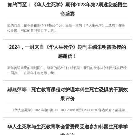
如约而至：《华人生死学》期刊2023年第2期邀您感悟生
命盛宴
如约而至：是不是很期待？时隔6个月，最新一期的《华人生死学》上线啦！在各
位专家、同仁的共同努力下，第...
2024，一封来自《华人生死学》期刊主编朱明霞教授的
感谢信！
新年贺词亲爱的期刊同仁、尊敬的朋友们：转眼间，我们的杂志从创刊到现在已经
一周岁了！在新年来临之际，我...
郝燕萍等：死亡教育课程对护理本科生死亡恐惧的干预效
果评价
《华人生死学》2023年第1期DOI:10.12209/j.hx.23060109作者简介：郝燕萍...
华人生死学与生死教育学会雷爱民受邀参加韩国生死学学