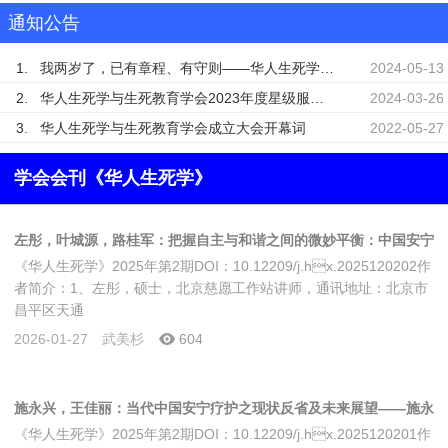
通知公告
1.
我两岁了，已有章程、有守则——华人生死学与生死教育学会成立两周年记
2024-05-13
2.
华人生死学与生死教育学会2023年度星级服务会员名单公示
2024-03-26
3.
华人生死学与生死教育学会成立大会开幕词
2022-05-27
学会会刊《华人生死学》
左彤，叶城源，路桂军：把握自主与和谐之间的微妙平衡：中国安宁
《华人生死学》2025年第2期DOI：10.12209/j.hx.2025120202作
疗护干预措施文化适应性案例研究
者简介：1、左彤，硕士，北京慈愿工作站讲师，通讯地址：北京市
昌平区天通
2026-01-27
武美杉
604
施永兴，王佳丽：当代中国安宁疗护之现状反省及未来展望——施永
《华人生死学》2025年第2期DOI：10.12209/j.hx.2025120201作
兴教授专题访谈