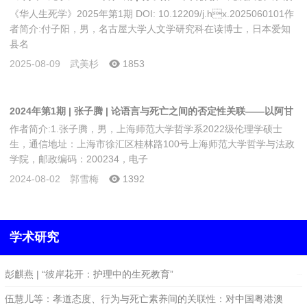
《华人生死学》2025年第1期 DOI: 10.12209/j.hx.2025060101作
研究进展与评述
者简介:付子阳，男，名古屋大学人文学研究科在读博士，日本爱知
县名
2025-08-09
武美杉
1853
2024年第1期 | 张子腾 | 论语言与死亡之间的否定性关联——以阿甘
作者简介:1.张子腾，男，上海师范大学哲学系2022级伦理学硕士
本的“声音”理论为基础
生，通信地址：上海市徐汇区桂林路100号上海师范大学哲学与法政
学院，邮政编码：200234，电子
2024-08-02
郭雪梅
1392
学术研究
彭麒燕 | “彼岸花开：护理中的生死教育”
2025-01-06
伍慧儿等：孝道态度、行为与死亡素养间的关联性：对中国粤港澳