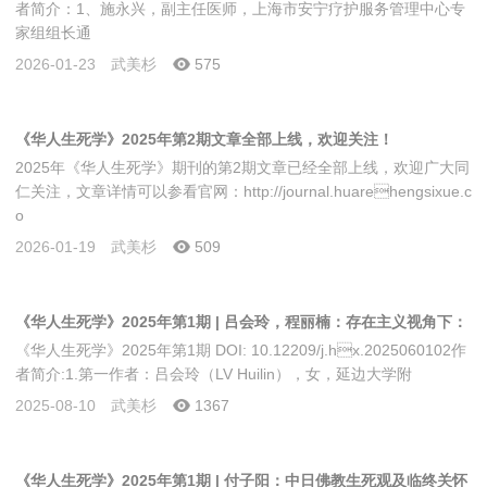
者简介：1、施永兴，副主任医师，上海市安宁疗护服务管理中心专
家组组长通
2026-01-23
武美杉
575
《华人生死学》2025年第2期文章全部上线，欢迎关注！
2025年《华人生死学》期刊的第2期文章已经全部上线，欢迎广大同
仁关注，文章详情可以参看官网：http://journal.huarehengsixue.c
o
2026-01-19
武美杉
509
《华人生死学》2025年第1期 | 吕会玲，程丽楠：存在主义视角下：
《华人生死学》2025年第1期 DOI: 10.12209/j.hx.2025060102作
断舍离理念对生死认知的反思与重构
者简介:1.第一作者：吕会玲（LV Huilin），女，延边大学附
2025-08-10
武美杉
1367
《华人生死学》2025年第1期 | 付子阳：中日佛教生死观及临终关怀