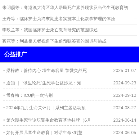
大湾区死亡系统发展的启示
朱明霞等：粤港澳大湾区华人居民死亡素养现状及当代生死教育初
探
王丹等：临床护士为终末期患者实施本土化叙事护理的体验
2024-06-14
2024-04-09
李映兰等：我国临床护士死亡教育研究的范围综述
2024-05-30
2024-04-09
龚霓等：利益相关者视角下生前预嘱签署的困境与挑战
2024-04-09
公益推广
梁梓敦：善待內心 增生命容量 摯愛突然死
2025-01-07
通知 ｜ “谈生论死”生死学公益沙龙：知
2024-09-23
孟春梅：ICU的一次告别
2024-09-10
2024年九月生命关怀月｜系列主题活动预
2024-08-27
第六期生死学论坛暨生命教育基地挂牌（6月
2024-06-14
如何开展儿童生命教育｜对话生命×刘慧
2024-06-05