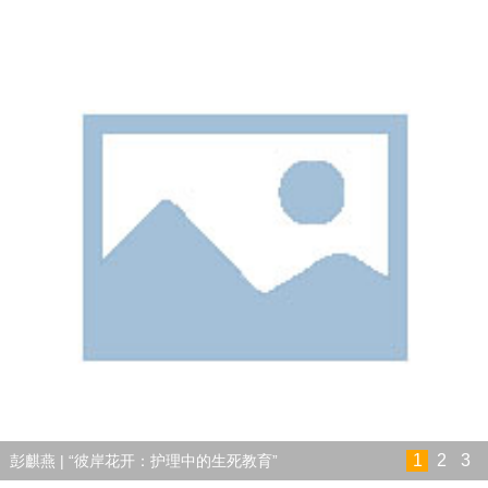
1
2
3
彭麒燕 | “彼岸花开：护理中的生死教育”