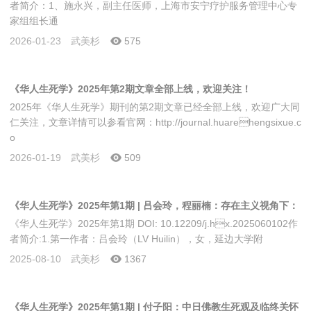
者简介：1、施永兴，副主任医师，上海市安宁疗护服务管理中心专
家组组长通
2026-01-23
武美杉
575
《华人生死学》2025年第2期文章全部上线，欢迎关注！
2025年《华人生死学》期刊的第2期文章已经全部上线，欢迎广大同
仁关注，文章详情可以参看官网：http://journal.huarehengsixue.c
o
2026-01-19
武美杉
509
《华人生死学》2025年第1期 | 吕会玲，程丽楠：存在主义视角下：
《华人生死学》2025年第1期 DOI: 10.12209/j.hx.2025060102作
断舍离理念对生死认知的反思与重构
者简介:1.第一作者：吕会玲（LV Huilin），女，延边大学附
2025-08-10
武美杉
1367
《华人生死学》2025年第1期 | 付子阳：中日佛教生死观及临终关怀