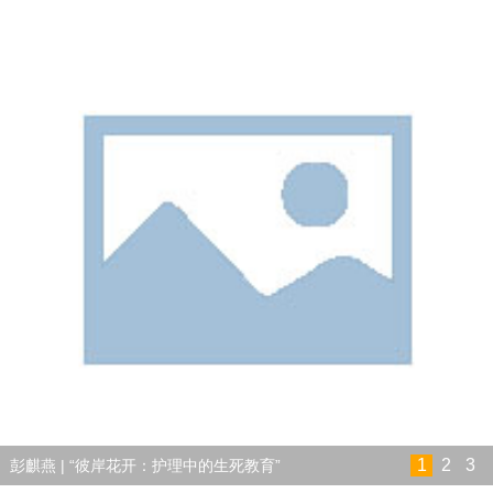
1
2
3
彭麒燕 | “彼岸花开：护理中的生死教育”