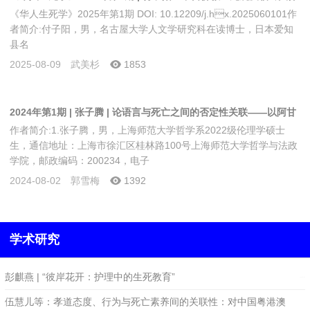
《华人生死学》2025年第1期 DOI: 10.12209/j.hx.2025060101作
研究进展与评述
者简介:付子阳，男，名古屋大学人文学研究科在读博士，日本爱知
县名
2025-08-09
武美杉
1853
2024年第1期 | 张子腾 | 论语言与死亡之间的否定性关联——以阿甘
作者简介:1.张子腾，男，上海师范大学哲学系2022级伦理学硕士
本的“声音”理论为基础
生，通信地址：上海市徐汇区桂林路100号上海师范大学哲学与法政
学院，邮政编码：200234，电子
2024-08-02
郭雪梅
1392
学术研究
彭麒燕 | “彼岸花开：护理中的生死教育”
2025-01-06
伍慧儿等：孝道态度、行为与死亡素养间的关联性：对中国粤港澳