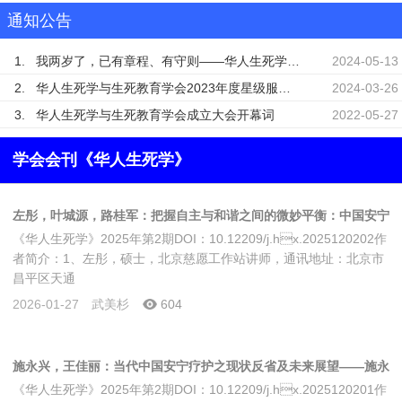
通知公告
1.
我两岁了，已有章程、有守则——华人生死学与生死教育学会成立两周年记
2024-05-13
2.
华人生死学与生死教育学会2023年度星级服务会员名单公示
2024-03-26
3.
华人生死学与生死教育学会成立大会开幕词
2022-05-27
学会会刊《华人生死学》
左彤，叶城源，路桂军：把握自主与和谐之间的微妙平衡：中国安宁
《华人生死学》2025年第2期DOI：10.12209/j.hx.2025120202作
疗护干预措施文化适应性案例研究
者简介：1、左彤，硕士，北京慈愿工作站讲师，通讯地址：北京市
昌平区天通
2026-01-27
武美杉
604
施永兴，王佳丽：当代中国安宁疗护之现状反省及未来展望——施永
《华人生死学》2025年第2期DOI：10.12209/j.hx.2025120201作
兴教授专题访谈