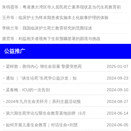
大湾区死亡系统发展的启示
朱明霞等：粤港澳大湾区华人居民死亡素养现状及当代生死教育初
探
王丹等：临床护士为终末期患者实施本土化叙事护理的体验
2024-06-14
2024-04-09
李映兰等：我国临床护士死亡教育研究的范围综述
2024-05-30
2024-04-09
龚霓等：利益相关者视角下生前预嘱签署的困境与挑战
2024-04-09
公益推广
梁梓敦：善待內心 增生命容量 摯愛突然死
2025-01-07
通知 ｜ “谈生论死”生死学公益沙龙：知
2024-09-23
孟春梅：ICU的一次告别
2024-09-10
2024年九月生命关怀月｜系列主题活动预
2024-08-27
第六期生死学论坛暨生命教育基地挂牌（6月
2024-06-14
如何开展儿童生命教育｜对话生命×刘慧
2024-06-05