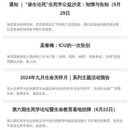
通知 ｜ “谈生论死”生死学公益沙龙：知情与告知（9月
29日
病患真实病情告知、尤其是绝症之下的死亡消息告知，我们应该如何跟患者沟通，
以及患者的知情权与医疗决策权...
孟春梅：ICU的一次告别
朱明霞教授说人类的死亡分为三类：“你死，我死，他死”。简单来说，“你死”是指
周围认识的、熟人的...
2024年九月生命关怀月｜系列主题活动预告
华人生死学与生死教育学会倡议每年的9月作为“生命关怀月”，在全社会推广“关爱
生命、敬畏生命、成就生命...
第六期生死学论坛暨生命教育基地挂牌（6月22日）
第六期生死学论坛传统文化中的生死教育经验及其启发引 言开展生死教育、在民众
中普及生死学知识，这是现...