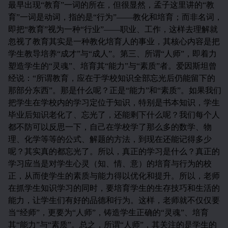
最早出现“教育”一词的所在，但很显然，孟子这里讲的“教
育”一词是动词，指的是“行为”——教化和培育；而非名词，
即把“教育”视为一种“行业”——职业、工作，这样去理解就
忽视了教育其实是一种教化培育人的事业，其核心内容是把
学生教导培养“成才”与“成人”。第三、所谓“人师”，即着力
塑造学生的“灵魂”、培育其“能力”与“素质”者。爱因斯坦曾
经说：“所谓教育，应在于学校知识全部忘光后仍能留下的
那部分东西”。那是什么呢？正是“能力”和“素质”。如果我们
把学生在学校内的学习定位于知识，特别是书本知识，学生
毕业后知识老化了、忘光了，还能剩下什么呢？我们每个人
都不防可以反思一下，自己在学校学了那么多的数学、物
理、化学等等的公式、解题的方法，到现在还能记得多少
呢？其实真的都忘光了。所以，真正的学习是什么？真正的
学习应当是对学生心灵（知、情、意）的培育与行为的校
正，从而使学生的素质与能力得以优化和提升。所以，老师
在抓学生知识学习的同时，要培育学生的生存技巧和生活的
能力，让学生们有好的品德和行为。这样，老师就不仅仅要
当“经师”，更要为“人师”，铸造学生正确的“灵魂”、培育
其“能力”与“素质”。总之，所谓“人师”，其关注的是学生的