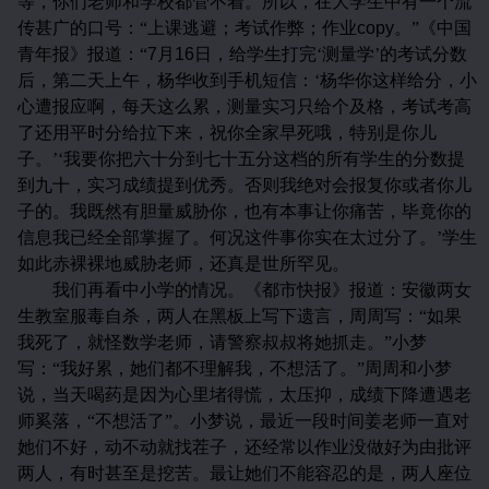
等，你们老师和学校都管不着。所以，在大学生中有一个流
传甚广的口号：“上课逃避；考试作弊；作业
copy
。”《中国
青年报》报道：“
7
月
16
日，给学生打完‘测量学’的考试分数
后，第二天上午，杨华收到手机短信：‘杨华你这样给分，小
心遭报应啊，每天这么累，测量实习只给个及格，考试考高
了还用平时分给拉下来，祝你全家早死哦，特别是你儿
子。’‘我要你把六十分到七十五分这档的所有学生的分数提
到九十，实习成绩提到优秀。否则我绝对会报复你或者你儿
子的。我既然有胆量威胁你，也有本事让你痛苦，毕竟你的
信息我已经全部掌握了。何况这件事你实在太过分了。’学生
如此赤裸裸地威胁老师，还真是世所罕见。
我们再看中小学的情况。《都市快报》报道：安徽两女
生教室服毒自杀，两人在黑板上写下遗言，周周写：“如果
我死了，就怪数学老师，请警察叔叔将她抓走。”小梦
写：“我好累，她们都不理解我，不想活了。”周周和小梦
说，当天喝药是因为心里堵得慌，太压抑，成绩下降遭遇老
师奚落，“不想活了”。小梦说，最近一段时间姜老师一直对
她们不好，动不动就找茬子，还经常以作业没做好为由批评
两人，有时甚至是挖苦。最让她们不能容忍的是，两人座位