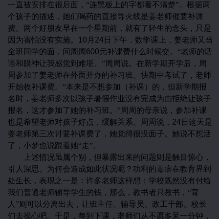
一直被安排在很后面，“连黑板上的字都看不清楚”。根据两
个孩子的描述，她们喝药的直接导火线是姜老师催要补课
费。两个好朋友早在一个星期前，就有了轻生的念头，只是
因为害怕没有实施。
10
月
24
日下午，数学课上，姜老师又当
全班同学的面，问周周
600
元补课费什么时候交。“老师的话
语和眼神让我感觉到难堪。”周周说。在新学期开学后，周
周参加了姜老师在外面开办的补习班。快期中考试了，老师
开始收补课费。“本来是不想参加（补课）的，但新学期报
名时，姜老师多次以孩子暑假作业没有完成为由拒绝让孩子
报名，这才参加了她的补习班。”周周的母亲说，参加补课
也是希望老师对孩子好点，缓解关系。周周说，
24
日这天是
姜老师第三次讨要补课费了，她觉得很没面子。她说不想活
了，小梦也说跟着她“走”。
上述情况虽属个别，但暴露出来的问题则是触目惊心，
引人深思。为何会造成如此状况呢？功利的毒瘤在教育界到
处生长，表现之一是：许多老师这样想：学校既然没有付给
我们普通老师辅导学生的钱，那么，教书者只教书，“育
人”则可以分离出去，让班主任、辅导员、政工干部、校长
们去操心吧。于是，每到下课，老师们从不愿多呆一分钟，