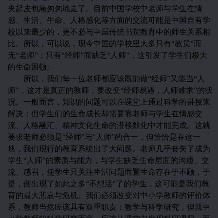
夹起皮包急匆匆地走了。目前中国学校中老师与学生在情
感、生活、生命、人格感化等方面的交流可能是中国自有学
校以来最少的，更不必与中国传统书院教育中的师生关系相
比。所以，可以说，现今中国的学校里大多只有“教员”而
无“老师”；只有“经师”而缺乏“人师”，这引发了学生们极大
的生命困顿。
所以，我们每一位老师都应该既能做“经师”又能当“人
师”，这才是真正的教师，要改变“经师易遇，人师难求”的状
况。一般而言，知识的问题可以在课堂上通过科学的讲授来
解决；但学生们的生命成长却需要靠老师与学生在情感交
流、人格融汇、精神文化生命的潜移默化中才能完成。这就
要求老师必须是“经师”与“人师”的合一，但恰恰是在这一
块，我们现行的教育系统出了大问题。老师几乎丧失了成为
学生“人师”的素质与能力，与学生缺乏生命层面的沟通、交
流、感召，使学生只关注生活问题而置生命存在于不顾，于
是，便出现了如此之多“不想活”了的学生，这可能是我们教
育的最大悲哀与危机。我们必须改变对中小学教师的评价体
系，教师当然应该具有双重职责：教学与科学研究，但就中