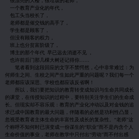
很漂亮的大楼，很垃圾的老师，
一个教育产业化的年代，
包工头当校长了，
老师都是催交钱的高手了，
学生都是顾客了，
但没有顾客的权力，
班上也分贫富阶级了，
博主的那个年代
早已远去消逝不见
，
也许前后门那几棵大树还记得你……
笔者看到这段回应的文字不禁愕然，心中非常难过：为
何师生之间、生校之间产生如此严重的问题呢？我们每一个
老师都应该深思、学校也都应该反省啊！
所以，我们要把知识的教育转变成知识与生命共同成长
的课堂，在传授知识的过程中，要特别关注学生们的生命成
长。但现实却不容乐观：教育的产业化冲动以及对金钱的追
求已成中国教育的最大问题，伴随着的必然是功利性凸显，
忽视受教育者主体生命的丰富性及成长的复杂性。“老师”这
个称呼不知何时已演变成一份谋生的“职业”而不是内含个人
生命价值的事业，老师在教学中只付出“劳动”而不付出感