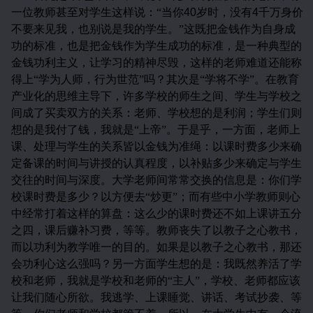
一位教师甚至对学生这样说：“当你
40
岁时，没有
4
千万身价
不要来见我，也别说是我的学生。”这既把金钱作为自身成
功的标准，也是把金钱作为学生成功的标准，是一种典型的
金钱功利主义，让学习的精神尽毁，这样的老师难道还能称
得上“学为人师，行为世范”吗？其次是“学将不学”。在教育
产业化的思维主导下，许多学校的师生之间、学生与学校之
间成了买卖双方的关系：老师、学校想的是利润；学生们则
想的是我付了钱，我就是“上帝”。于是乎，一方面，老师上
课、处理与学生的关系皆以金钱为准绳：以课时费多少来确
定备课的时间与讲授的认真程度，以补贴多少来确定与学生
交往的时间与深度。大学老师间常常交换的信息是：你们学
校课时费是多少？以方便去“炒更”；而有些中小学教师则心
中经常打着这样的算盘：这么少的课时费还不如上课讲五分
之四，课后赚补习费，等等。教师丧失了以教子之心教书，
而以功利为教学唯一的目的。如果是以教子之心教书，那还
会功利心这么强吗？另一方面学生想的是：我既然养活了学
校和老师，我就是学校和老师的“主人”，学校、老师都应该
让我们随心所欲。我逃学、上课睡觉、讲话、考试抄袭、等