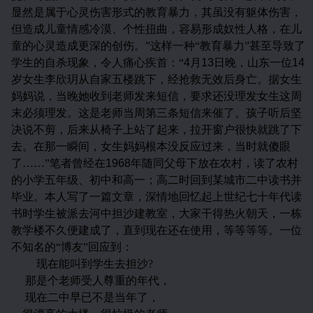
显然是属于心灵伤害形式的教育暴力，其虽没有躯体伤害，
但造成儿童情感冷漠、个性扭曲，容易形成奴性人格，在儿
童的心灵造成更深的创伤。”这样一种“教育暴力”甚至导致了
学生的自杀现象，令人痛心疾首：“
4
月
13
日晚，山东一位
14
岁女生李欣玥从自家五楼跳下，经抢救无效后身亡。据女生
妈妈说，当晚她收到老师发来短信，要求还没理发女生这周
末必须理发。这是老师当周第三条短信来催了。孩子听后坚
决说不剪，后来从椅子上站了起来，拉开窗户很快就跳了下
去。在那一瞬间，女生妈妈根本没反应过来，当时就傻眼
了……”笔者曾经在
1968
年随同父母下放在农村，读了农村
的小学五年级、初中和高一；高二时回到某城市二中读书并
毕业。本人写了一篇文章，深情地回忆起上世纪七十年代读
书时学生被派去河中担沙建教室，大家干得热火朝天，一栋
教学楼不久便建成了，直到现在还在使用，等等等等。一位
不知名的“博友”回应到：
现在能叫到学生去担沙
?
那是个老师受人尊重的年代，
现在二中早已不是当年了，