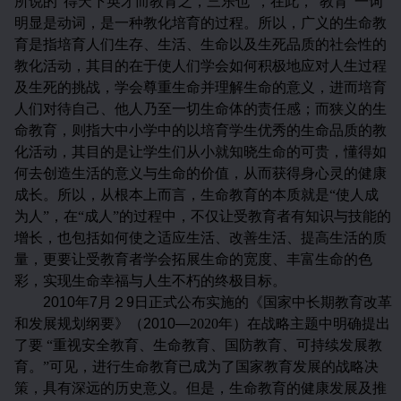
所说的“得天下英才而教育之，三乐也”，在此，“教育”一词
明显是动词，是一种教化培育的过程。所以，广义的生命教
育是指培育人们生存、生活、生命以及生死品质的社会性的
教化活动，其目的在于使人们学会如何积极地应对人生过程
及生死的挑战，学会尊重生命并理解生命的意义，进而培育
人们对待自己、他人乃至一切生命体的责任感；而狭义的生
命教育，则指大中小学中的以培育学生优秀的生命品质的教
化活动，其目的是让学生们从小就知晓生命的可贵，懂得如
何去创造生活的意义与生命的价值，从而获得身心灵的健康
成长。所以，从根本上而言，生命教育的本质就是“使人成
为人”，在“成人”的过程中，不仅让受教育者有知识与技能的
增长，也包括如何使之适应生活、改善生活、提高生活的质
量，更要让受教育者学会拓展生命的宽度、丰富生命的色
彩，实现生命幸福与人生不朽的终极目标。
2010
年
7
月２
9
日正式公布实施的《国家中长期教育改革
和发展规划纲要》（
2010—
2020
年）在战略主题中明确提出
了要 “重视安全教育、生命教育、国防教育、可持续发展教
育。”可见，进行生命教育已成为了国家教育发展的战略决
策，具有深远的历史意义。但是，
生命教育的健康发展及推