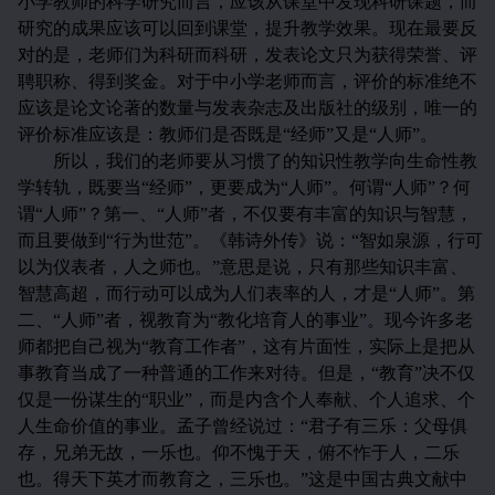
小学教师的科学研究而言，应该从课堂中发现科研课题，而
研究的成果应该可以回到课堂，提升教学效果。现在最要反
对的是，老师们为科研而科研，发表论文只为获得荣誉、评
聘职称、得到奖金。对于中小学老师而言，评价的标准绝不
应该是论文论著的数量与发表杂志及出版社的级别，唯一的
评价标准应该是：教师们是否既是“经师”又是“人师”。
所以，我们的老师要从习惯了的知识性教学向生命性教
学转轨，既要当“经师”，更要成为“人师”。何谓“人师”？何
谓“人师”？第一、“人师”者，不仅要有丰富的知识与智慧，
而且要做到“行为世范”。《韩诗外传》说：“智如泉源，行可
以为仪表者，人之师也。”意思是说，只有那些知识丰富、
智慧高超，而行动可以成为人们表率的人，才是“人师”。第
二、“人师”者，视教育为“教化培育人的事业”。现今许多老
师都把自己视为“教育工作者”，这有片面性，实际上是把从
事教育当成了一种普通的工作来对待。但是，“教育”决不仅
仅是一份谋生的“职业”，而是内含个人奉献、个人追求、个
人生命价值的事业。孟子曾经说过：“君子有三乐：父母俱
存，兄弟无故，一乐也。仰不愧于天，俯不怍于人，二乐
也。得天下英才而教育之，三乐也。”这是中国古典文献中