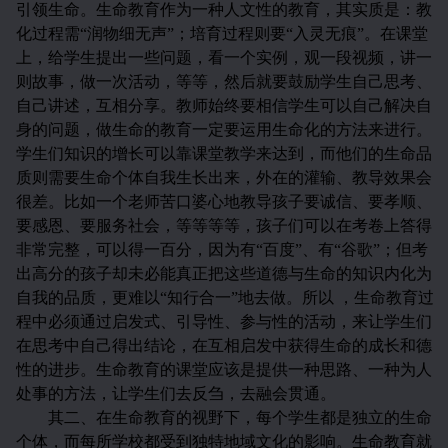
引领生命。生命教育作为一种人文性的教育，其实质是：教
化过程需“润物细无声”；培育过程则要“入灵无痕”。在课堂
上，给学生提出一些问题，看一个实例，观一段视频，讲一
则故事，做一次活动，等等，然后就要鼓励学生自己思考、
自己讲述，互相分享。教师始终要相信学生可以自己解决自
身的问题，做生命的教育一定要运用生命化的方法来进行。
学生们知识的增长可以靠课堂教学来达到，而他们的生命品
质则需要生命个体自我生长出来，外在的灌输、教导效果会
很差。比如一个老师苦口婆心地教导孩子要诚信、要孝顺、
要感恩、要服务社会，等等等等，孩子们可以在考卷上答得
非常完整，可以得一百分，因为有“百度”、有“谷歌”；但考
出高分的孩子却未必能真正把这些道德与生命的知识内化为
自我的品质，更难以“知行合一”地去做。所以
，生命教育过
程中必须通过启发式、引导性、参与性的活动，来让学生们
在思考中自己得出结论，在互相启发中获得生命的成长和德
性的进步。生命教育的课堂应该是提供一种思路、一种为人
处事的方法，让学生们去反刍，去融会贯通。
其二、在生命教育的视野下，每个学生都是独立的生命
个体，而每所学校都受到独特地域文化的影响。生命教育就