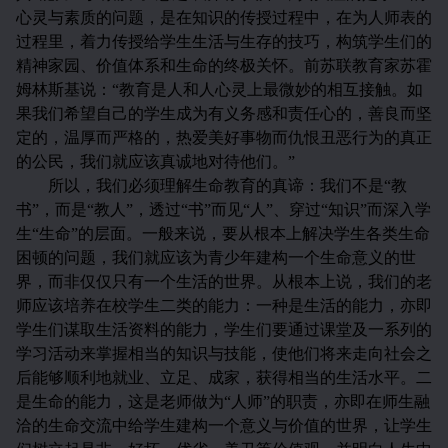
心灵与素质的问题，是在知识的传授过程中，在为人师表的
过程里，着力传授给学生生活与生存的技巧，构筑学生们的
精神家园、价值体系和生命的终极关怀。前苏联教育家苏霍
姆林斯基说：“教育是人和人心灵上最微妙的相互接触。如
果我们希望自己的学生成为有义务感和责任心的，善良而坚
定的，温厚而严格的，热爱美好事物而仇恨丑恶行为的真正
的公民，我们就应该真诚地对待他们。”
所以，我们必须理解生命教育的真谛：我们不是“教
书”，而是“教人”，透过“书”而见“人”、穿过“知识”而深入学
生“生命”的层面。一般来说，要从根本上解决学生各类生命
困顿的问题，我们就应该为青少年建构一个生命意义的世
界，而非仅仅只有一个生活的世界。从根本上说，我们的老
师应该培养在校学生二类的能力：一种是生活的能力，亦即
学生们谋取生活资料的能力，学生们要通过课堂及一系列的
学习活动来掌握相当的知识与技能，使他们将来走向社会之
后能够顺利地就业、立足、成家，获得相当的生活水平。二
是生命的能力，这是老师做为“人师”的职责，亦即在师生融
洽的生命交流中给学生建构一个意义与价值的世界，让学生