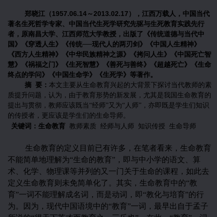
1957.06.14
2013.02.17
郑晓江（
～
），江西万载人，中国当代
著名生死哲学专家、中国当代生死学研究先驱与生死教育实践先行
者，原南昌大学、江西师范大学教授，出版了《传统道德与当代中
国》《穿透人生》《传统──现代人的两刃剑》《中国人生精神》
《西方人生精神》《中华民族精神之源》《拷问人生》《中国死亡智
慧》《祸福之门》《生死智慧》《善死与善终》《超越死亡》《生命
终点的学问》《中国生命学》《生死学》等著作。
摘
要：
本文主要从生命教育兴起的大背景下探讨当代教师的素
质提升问题，认为，由于教育形势的新发展，尤其是我国生命教育的
提出与贯彻，教师应该既当“经师”又为“人师”，亦即既是学生们知识
的传授者，更应该是学生们的生命导师。
关键词：生命教育
教师素质
经师与人师
知识传授
生命导师
生命教育的定义目前已有许多，在笔者看来，生命教育
不能简单地理解为“生命的教育”，即与中小学的语文、算
术、化学、物理课等并列的又一门关于生命的课程，如此去
定义生命教育则未免简单化了。其实，生命教育中的“教
育”一词不能理解成名词，而是动词，即“教化与培育”的行
为。因为，现代中国语境中的“教育”一词，最早出自于孟子