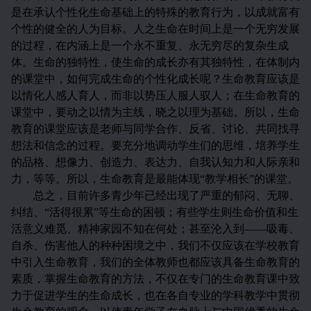
是在承认个性化生命基础上的特殊的教育行为，以成就富有
个性的健全的人为目标。人之生命在时间上是一个无穷发展
的过程，在内涵上是一个永不重复、永无穷尽的复杂生成
体。生命的独特性，使生命的成长亦有其独特性，在体制内
的课堂中，如何完成生命的个性化成长呢？生命教育应该是
以情化人感人育人，而非以势压人服人驭人；在生命教育的
课堂中，要动之以情为主线，晓之以理为基础。所以，生命
教育的课堂应该是老师与同学合作、反省、讨论、共同找寻
想法和信念的过程。要充分地调动学生们的思维，培养学生
的品格、想像力、创造力、表达力、自我认知力和人际亲和
力，等等。所以，生命教育是最能体现“教学相长”的课堂。
总之，目前许多青少年已经出现了严重的郁闷、无聊、
纠结、“活得很累”等生命的困顿；有些学生则生命价值和生
活意义难觅、精神家园不知在何处；甚至沦入到——吸毒、
自杀、伤害他人的种种困境之中，我们不仅应该在学校教育
中引入生命教育，我们的全体教师也都应该具备生命教育的
素质，掌握生命教育的方法，不仅在专门的生命教育课中致
力于促进学生的生命成长，也在各自专业的学科教学中贯彻