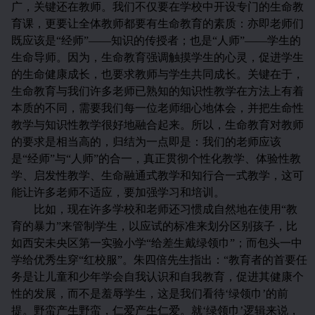
广，关键还在教师。我们不仅要在学校中开设专门的生命教
育课，更要让全体教师都要有生命教育的素质：亦即老师们
既应该是“经师”——知识的传授者；也是“人师”——学生的
生命导师。因为，生命教育强调触摸学生的心灵，促进学生
的生命健康成长，也要求教师与学生共同成长。关键在于，
生命教育与我们许多老师已熟知的知识性教学在方法上有着
本质的不同，需要我们每一位老师细心地体会，并把生命性
教学与知识性教学很好地融合起来。所以，生命教育对教师
的要求是相当高的，归结为一点即是：我们的老师应该
是“经师”与“人师”的合一，真正贯彻个性化教学、体验性教
学、启发性教学、生命融通式教学和知行合一式教学，这可
能让许多老师不适应，要加强学习和培训。
比如，现在许多学校和老师还习惯成自然地在使用“教
育的暴力”来管制学生，以应试的标准来划分区别孩子，比
如西安未央区第一实验小学“给差生戴绿领巾”；而包头一中
学给优秀生穿“红校服”。朱四倍先生指出：“教育者的首要任
务是让儿童和少年学会自我认识和自我教育，促进其健康个
性的发展，而不是羞辱学生，这是我们看待‘绿领巾’的前
提。野蛮产生野蛮，仁爱产生仁爱。就‘绿领巾’逻辑来说，