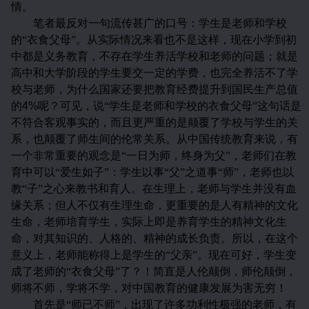
情。
笔者最反对一句流传甚广的口号：学生是老师和学校
的“衣食父母”。从实际情况来看也不是这样，现在小学到初
中都是义务教育，不存在学生养活学校和老师的问题；就是
高中和大学阶段的学生要交一定的学费，也完全养活不了学
校与老师，为什么国家还要把教育经费提升到国民生产总值
的
4%
呢？可见，说“学生是老师和学校的衣食父母”这句话是
不符合客观事实的，而且更严重的是颠覆了学校与学生的关
系，也颠覆了师生间的伦常关系。从中国传统教育来说，有
一个非常重要的观念是“一日为师，终身为父”，老师们在教
育中可以“爱生如子”：学生以事“父”之道事“师”，老师也以
教“子”之心来教书和育人。在生理上，老师与学生并没有血
缘关系；但人不仅有生理生命，更重要的是人有精神的文化
生命，老师培育学生，实际上即是养育学生的精神文化生
命，对其知识的、人格的、精神的成长负责。所以，在这个
意义上，老师能称得上是学生的“父亲”。现在可好，学生变
成了老师的“衣食父母”了？！简直是人伦颠倒，师伦颠倒，
师将不师，学将不学，对中国教育的健康发展为害无穷！
首先是“师已不师”，出现了许多功利性极强的老师，有