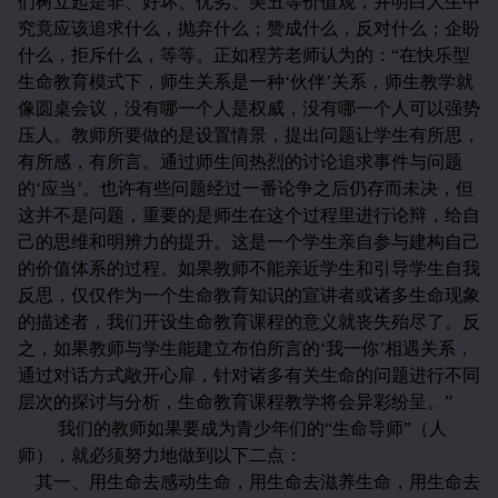
们树立起是非、好坏、优劣、美丑等价值观，并明白人生中
究竟应该追求什么，抛弃什么；赞成什么，反对什么；企盼
什么，拒斥什么，等等。正如程芳老师认为的：“在快乐型
生命教育模式下，师生关系是一种‘伙伴’关系，师生教学就
像圆桌会议，没有哪一个人是权威，没有哪一个人可以强势
压人。教师所要做的是设置情景，提出问题让学生有所思，
有所感，有所言。通过师生间热烈的讨论追求事件与问题
的‘应当’。也许有些问题经过一番论争之后仍存而未决，但
这并不是问题，重要的是师生在这个过程里进行论辩，给自
己的思维和明辨力的提升。这是一个学生亲自参与建构自己
的价值体系的过程。如果教师不能亲近学生和引导学生自我
反思，仅仅作为一个生命教育知识的宣讲者或诸多生命现象
的描述者，我们开设生命教育课程的意义就丧失殆尽了。反
之，如果教师与学生能建立布伯所言的‘我一你’相遇关系，
通过对话方式敞开心扉，针对诸多有关生命的问题进行不同
层次的探讨与分析，生命教育课程教学将会异彩纷呈。”
我们的教师如果要成为青少年们的“生命导师”（人
师），就必须努力地做到以下二点：
其一、用生命去感动生命，用生命去滋养生命，用生命去