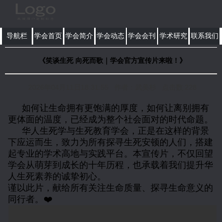
导航栏
学会首页
学会简介
学会动态
学会会刊
学术研究
联系我们
《笑谈生死 向死而歌｜学会官方宣传片来啦！》
2026年04月11日18:31:55 作者：武美杉 点击数:228
如何让生命拥有更饱满的厚度，如何让离别拥有
更体面的温度，已经成为整个社会面对的时代命题。
华人生死学与生死教育学会，正是在这样的背景
下应运而生，致力为所有探寻生死安顿的人们，搭建
起专业的学术高地与实践平台。本宣传片，不仅回望
学会从萌芽到成长的十年历程，也承载着我们提升华
人生死素养的诚挚初心。
谨以此片，献给所有关注生命质量、探寻生命意义的
同行者。❤️